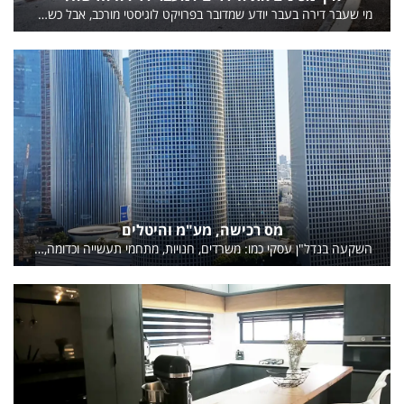
מי שעבר דירה בעבר יודע שמדובר בפרויקט לוגיסטי מורכב, אבל כשמעורבים בעניין גם ילדים, המורכבות גדולה יותר. כבר לא מדובר רק באריזות, המון ארגזים ותיאומים, מדובר גם בהסתגלות למצב החדש.
מס רכישה, מע"מ והיטלים
השקעה בנדל"ן עסקי כמו: משרדים, חנויות, מתחמי תעשייה וכדומה, מציעה פוטנציאל תשואה גבוה ודיי מפתה, אך היא שונה לחלוטין מהשקעה בדירת מגורים.