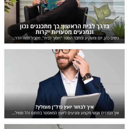
בדרך לבית הראשון: כך מתכננים נכון
ונמנעים מטעויות יקרות
ניסים כהן, יזם ומשקיע ומחבר הספר "חסוך לבית", מסביר למה הדרך לדירה הראשונה מתחילה הרבה לפני החיפוש, אילו בדיקות חשוב לבצע ומתי כדאי להיעזר באנשי מקצוע
איך לבחור יועץ נדל"ן מומלץ?
איך מסננים אנשי מקצוע ומגיעים ליועץ המאסטר בתחום זה? ספוילר מאיתנו, הכל מתחיל בשיחת טלפון אחת. המשיכו לקרוא על חמשת השאלות שכדאי לשאול בשיחת הטלפון הראשונה עם יועץ נדל"ן מומלץ.