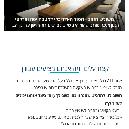
משולש הזהב - הסוד האדריכלי למטבח יפה ופרקטי
תכנון מטבח מודרני שהוא הלב של בתים רבים, דורש איזון עדין בין החזון האסתטי שאנו מעוניינים בו לבין הדרישות הפונקציונאליות שהינן החשובות ביותר ביום יום. המפתח לגישור על הפער בין היופי לפרקטיקה טמון ביישום מושכל של משולש הזהב.
קצת עלינו ומה אנחנו מציעים עבורך
אתר ALL נדלן מאגד עבורך את כלל בעלי המקצוע והחברות בתחום
הנדלן לשיפוץ, בניה או השקעה בהשכרת דירות או מכירה.
חשוב לנו להדגיש שאנחנו כאן בשבילך :) אז כיצד אנחנו יכולים
לעזור לך?
- בעלי מקצוע נבחרים לשיפוץ הבית
- כל בעלי המקצוע שצריך לבניית בית וגם מידע נרחב בנושא
- מגוון שירותים משלימים מתחום הנדל"ן