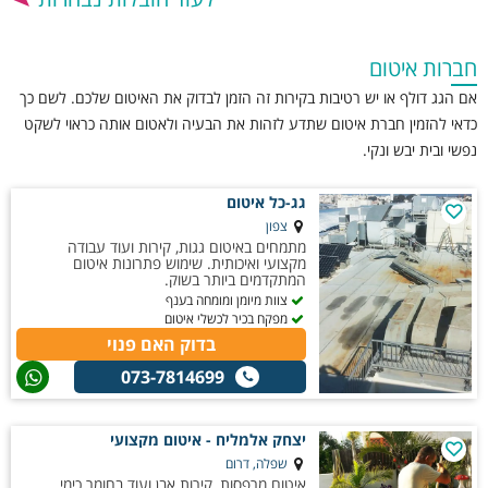
חברות איטום
אם הגג דולף או יש רטיבות בקירות זה הזמן לבדוק את האיטום שלכם. לשם כך
כדאי להזמין חברת איטום שתדע לזהות את הבעיה ולאטום אותה כראוי לשקט
נפשי ובית יבש ונקי.
גג-כל איטום
צפון
מתמחים באיטום גגות, קירות ועוד עבודה
מקצועי ואיכותית. שימוש פתרונות איטום
המתקדמים ביותר בשוק.
צוות מיומן ומומחה בענף
מפקח בכיר לכשלי איטום
בדוק האם פנוי
073-7814699
יצחק אלמליח - איטום מקצועי
שפלה, דרום
איטום מרפסות, קירות אבן ועוד בחומר כימי