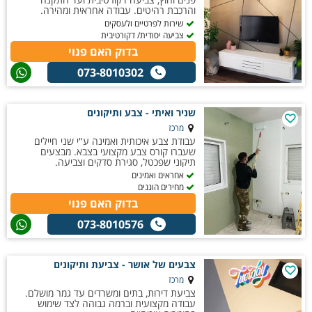
והרכבת רהיטים. עבודה אחראית ומהירה.
שירות לפרטיים ולעסקים
צביעה יסודית/ דקורטיבית
בדוק האם פנוי
073-8010302
שניר ואיתי - צבע ותיקונים
מרכז
עבודת צבע איכותית ואמינה ע"י שני חיילים
שעברו קורס צבע מקצועי בצבא. מבצעים
תיקוני שפכטל, סגירת סדקים וצביעה.
אחראים ואמינים
מחירים הוגנים
בדוק האם פנוי
073-8010576
צבעים של אושר - צביעת ותיקונים
מרכז
צביעת דירות, בתים ומשרדים עד גמר מושלם.
עבודה מקצועית וברמה גבוהה לצד שימוש