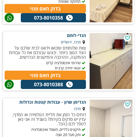
תחזוקה שוטפת
בדוק האם פנוי
073-8010358
הנדי-לוחם
מרכז, ירושלים
צוות שלוחמים שיבואו וידאגו לבית שלכם על
הצד הטוב ביותר. יבצעו עבורכם את כל עבודות
ההתקנה, ההרכבה והתיקונים הנדרשים.
שירותי אינסטלציה קלים
יוצאי יחידה קרבית
בדוק האם פנוי
073-8010388
הנדימן שרון - עבודות קטנות וגדולות
מרכז
דוחים כל הזמן את תליית הטלוויזיה או המדף,
עדין יש סדקים בקירות? בשביל זה אני כאן
לטפל לכם בהכל.
תיקונים כלליים, חשמל ואינסטלציה
ותק מעל 20 שנה