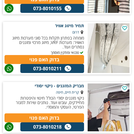
073-8010155
תמיר מיזוג אוויר
דרום
מומחה בפתרון תקלות בכל סוגי מערכות מיזוג
האוויר: מערכות VRF, מיזוג מרכזי ומזגנים
נסתרים ועוד.
טכנאי ומתקין מוסמך
בדוק האם פנוי
073-8010211
מבריק המזגנים - ניקוי יסודי
קרית חיים, חיפה
ניקוי מזגנים יסודי הכולל חיטוי והיפטרות
מחיידקים, עובש ועוד. נותנים שירות למגזר
הפרטי, העסקי והמוסדי.
בדוק האם פנוי
073-8010218