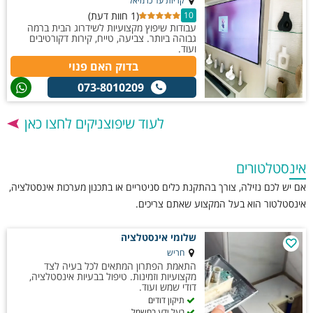
קריות עד כרמיאל
(1 חוות דעת)
10
עבודות שיפוץ מקצועיות לשידרוג הבית ברמה
גבוהה ביותר. צביעה, טייח, קירות דקורטיבים
ועוד.
בדוק האם פנוי
073-8010209
לעוד שיפוצניקים לחצו כאן
אינסטלטורים
אם יש לכם נזילה, צורך בהתקנת כלים סניטריים או בתכנון מערכות אינסטלציה,
אינסטלטור הוא בעל המקצוע שאתם צריכים.
שלומי אינסטלציה
חריש
התאמת הפתרון המתאים לכל בעיה לצד
מקצועיות וזמינות. טיפול בבעיות אינסטלציה,
דודי שמש ועוד.
תיקון דודים
בעל ידע בחשמל