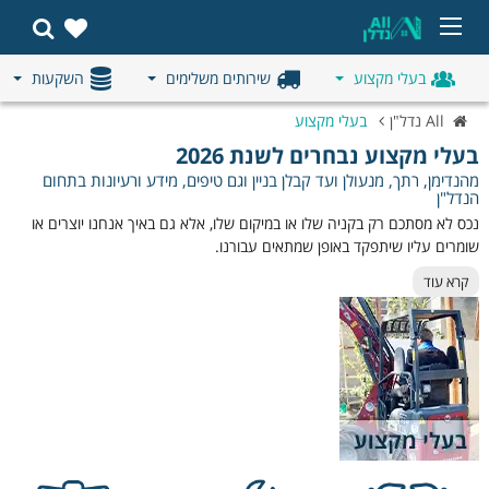
בעלי מקצוע
שירותים משלימים
השקעות
All נדל"ן
בעלי מקצוע
בעלי מקצוע נבחרים לשנת 2026
מהנדימן, רתך, מנעולן ועד קבלן בניין וגם טיפים, מידע ורעיונות בתחום
הנדל"ן
נכס לא מסתכם רק בקניה שלו או במיקום שלו, אלא גם באיך אנחנו יוצרים או
שומרים עליו שיתפקד באופן שמתאים עבורנו.
בשביל זה יש בעלי מקצוע שידאגו עבורנו לבניה שלו, לתחזוקה השוטפת שלו,
קרא עוד
לנראות ולפונקציונאליות שלו.
אז בין אם מדובר בשדרוג הנכס, בתיקון ליקויים 🔧 או בבניית מבנה חדש 🔨,
אתם תזדקקו לבעלי מקצוע מיומנים ומקצועיים שיבצעו את העבודה. בחירה
נכונה של בעל המקצוע תחסוך לכם זמן, עוגמת נפש ותקלות.
:
🛠️
סוגי בעלי מקצוע שתוכלו למצוא כאן