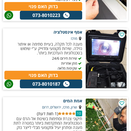
בדוק האם פנוי
073-8010223
אסף אינסטלציה
מרכז
מענה לכל תקלה, בעיית סתימה או איתור
נזילה. שירות מקצועי ומדוייק ע"י שימוש
בטכנולוגיות העדכניות ביותר.
שירות חירום 24/6
מתן אחריות
שקיפות מלאה
בדוק האם פנוי
073-8010187
אמת המים
שרון, מרכז, ירושלים, דרום
(1 חוות דעת)
10
תיקוני צנרת וסתימות בשיטת אל-הרס עם
הטכנולוגיות המתקדמות ביותר במטרה לתת
מענה ופתרון יעיל ומקצועי מבלי לייצר נזק