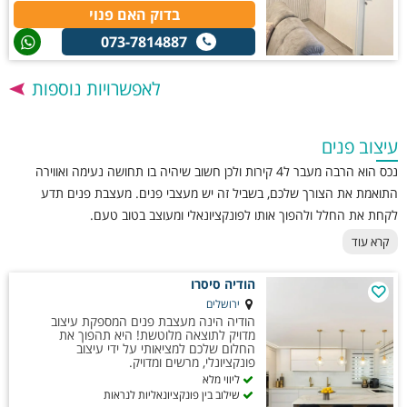
בדוק האם פנוי
073-7814887
לאפשרויות נוספות
עיצוב פנים
נכס הוא הרבה מעבר ל4 קירות ולכן חשוב שיהיה בו תחושה נעימה ואווירה
התואמת את הצורך שלכם, בשביל זה יש מעצבי פנים. מעצבת פנים תדע
לקחת את החלל ולהפוך אותו לפונקציונאלי ומעוצב בטוב טעם.
קרא עוד
הודיה סיסרו
ירושלים
הודיה הינה מעצבת פנים המספקת עיצוב
מדויק לתוצאה מלוטשת! היא תהפוך את
החלום שלכם למציאותי על ידי עיצוב
פונקציונלי, מרשים ומדויק.
ליווי מלא
שילוב בין פונקציונאליות לנראות