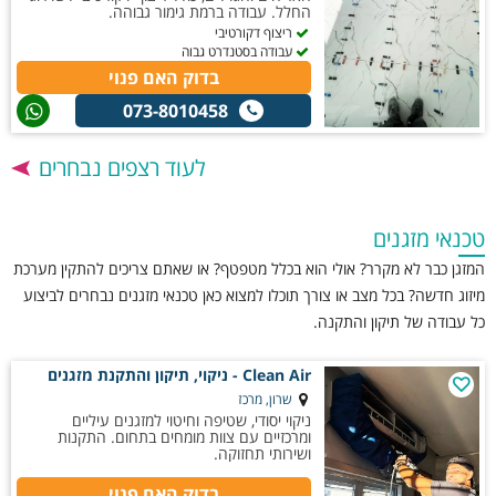
החלל. עבודה ברמת גימור גבוהה.
ריצוף דקורטיבי
עבודה בסטנדרט גבוה
בדוק האם פנוי
073-8010458
לעוד רצפים נבחרים
טכנאי מזגנים
המזגן כבר לא מקרר? אולי הוא בכלל מטפטף? או שאתם צריכים להתקין מערכת
מיזוג חדשה? בכל מצב או צורך תוכלו למצוא כאן טכנאי מזגנים נבחרים לביצוע
כל עבודה של תיקון והתקנה.
Clean Air - ניקוי, תיקון והתקנת מזגנים
שרון, מרכז
ניקוי יסודי, שטיפה וחיטוי למזגנים עיליים
ומרכזיים עם צוות מומחים בתחום. התקנות
ושירותי תחזוקה.
בדוק האם פנוי