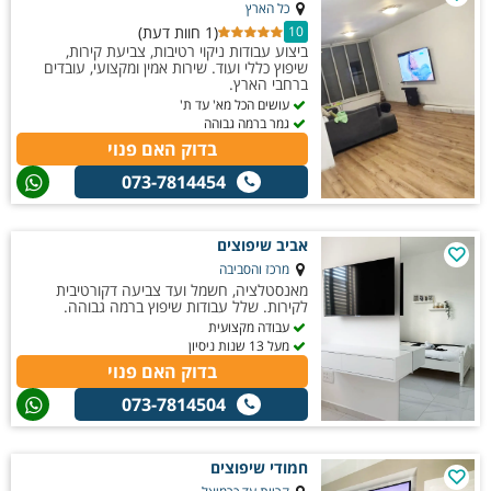
כל הארץ
(1 חוות דעת)
10
ביצוע עבודות ניקוי רטיבות, צביעת קירות,
שיפוץ כללי ועוד. שירות אמין ומקצועי, עובדים
ברחבי הארץ.
עושים הכל מא' עד ת'
גמר ברמה גבוהה
בדוק האם פנוי
073-7814454
אביב שיפוצים
מרכז והסביבה
מאנסטלציה, חשמל ועד צביעה דקורטיבית
לקירות. שלל עבודות שיפוץ ברמה גבוהה.
עבודה מקצועית
מעל 13 שנות ניסיון
בדוק האם פנוי
073-7814504
חמודי שיפוצים