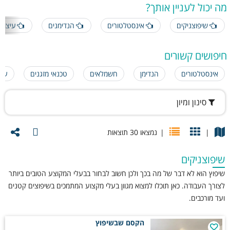
מישהו לתכנון רק או גם מעבר? אולי בכלל תבחרו מעצבת שהיא גם אדריכלית
מה יכול לעניין אותך?
וכך הלאה.
שיפוצניקים
אינסטלטורים
הנדימנים
עיצוב 
איזה בעל מקצוע תצטרכו בכל שלב
חיפושים קשורים
אינסטלטורים
הנדימן
חשמלאים
טכנאי מזגנים
עיצ
שלב
בעל מקצוע
במה הם עוזרים
סינון ומיון
תכנון ,
אדריכל, מעצב פנים,
התאמת הנכס לדרישות, לצורך
שיפוץ
חשמלאי, אינסטלטור,
ולתקציב. ביצוע העבודה
ובניה
קבלן וכו'
הנדרשת.
כניסה
צבעי, מתקינים וטכנאים
הכנת הנכס לשימוש אישי או
|
|
נמצאו 30 תוצאות
לנכס /
שונים, ניקיון וכו'
לדיירים
השכרה
תחזוקה
שיפוצניקים
הנדימן, חברת אחזקה,
שמירה על תקינות הנכס
שוטפת
חברת ניקיון
שיפוץ הוא לא דבר של מה בכך ולכן חשוב לבחור בבעלי המקוצע הטובים ביותר
לצורך העבודה. כאן תוכלו למצוא מגוון בעלי מקצוע המתמכים בשיפוצים קטנים
ועד מורכבים.
מה עוד תמצאו כאן:
הקסם שבשיפוץ
טיפים איכותיים, תשובות לשאלות נפוצות ומידע בכל תחומי השיפוץ והבניה.