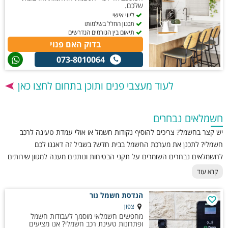
שלכם.
ליווי אישי
תכנון החלל בשלמותו
תיאום בין הגורמים הנדרשים
בדוק האם פנוי
073-8010064
לעוד מעצבי פנים ותוכן בתחום לחצו כאן
חשמלאים נבחרים
יש קצר בחשמל? צריכים להוסיף נקודות חשמל או אולי עמדת טעינה לרכב
חשמלי? לתכנן את מערכת החשמל בבית חדש? בשביל זה דאגנו לכם
לחשמלאים נבחרים השומרים על תקני הבטיחות ונותנים מענה למגוון שירותים
שונים בתחום החשמל.
קרא עוד
הנדסת חשמל נור
צפון
מחפשים חשמלאי מוסמך לעבודות חשמל
ופתרונות טעינת רכב חשמלי? אנו מציעים