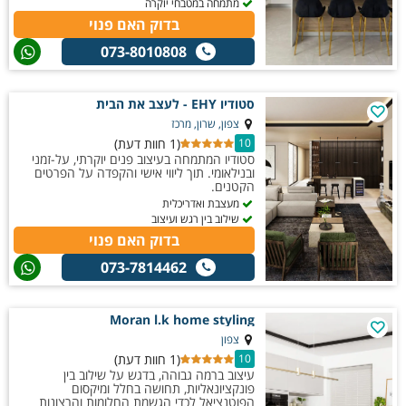
מתמחה במטבחי יוקרה
בדוק האם פנוי
073-8010808
סטודיו EHY - לעצב את הבית
צפון, שרון, מרכז
(1 חוות דעת)
10
סטודיו המתמחה בעיצוב פנים יוקרתי, על-זמני
ובנילאומי. תוך ליווי אישי והקפדה על הפרטים
הקטנים.
מעצבת ואדריכלית
שילוב בין רגש ועיצוב
בדוק האם פנוי
073-7814462
Moran l.k home styling
צפון
(1 חוות דעת)
10
עיצוב ברמה גבוהה, בדגש על שילוב בין
פונקציונאליות, תחושה בחלל ומיקסום
הפוטנציאל לכדי הגשמת החלומות והרצונות