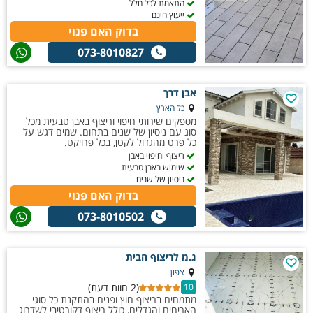
התאמת לכל חלל
ייעוץ חינם
בדוק האם פנוי
073-8010827
אבן דרך
כל הארץ
מספקים שירותי חיפוי וריצוף באבן טבעית מכל
סוג עם ניסיון של שנים בתחום. שמים דגש על
כל פרט מהגדול לקטן, בכל פרויקט.
ריצוף וחיפוי באבן
שימוש באבן טבעית
ניסיון של שנים
בדוק האם פנוי
073-8010502
ג.מ לריצוף הבית
צפון
(2 חוות דעת)
10
מתמחים בריצוף חוץ ופנים בהתקנת כל סוגי
האריחים והגדלים, כולל ריצוף דקורטיבי לשדרוג