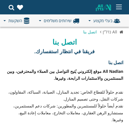
בעלי מקצוע
שירותים משלימים
השקעות
All נדל"ן
اتصل بنا
اتصل بنا
فريقنا في انتظار استفسارك.
اتصل بنا
All Nadlan موقع إلكتروني يُتيح التواصل بين العملاء والمحترفين، وبين
المستثمرين والاستثمارات الرابحة، وغيرها.
نقدم حلولاً للقطاع الخاص: تجديد المنازل، الصيانة، السباكة، المقاولون،
شركات النقل، وحتى تصميم المنازل.
نقدم أيضاً حلولاً للمستثمرين والمطورين: شركات دعم المستثمرين،
مستشارو الرهن العقاري، معاملات التخارج، معاملات إعادة البيع،
وغيرها.